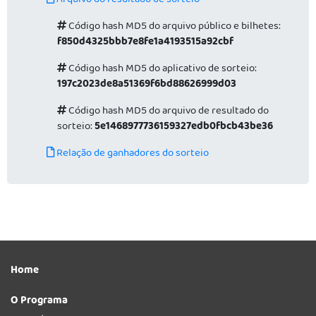
Arquivo do resultado de sorteio
Código hash MD5 do arquivo público e bilhetes:
f850d4325bbb7e8fe1a4193515a92cbf
Código hash MD5 do aplicativo de sorteio:
197c2023de8a51369f6bd88626999d03
Código hash MD5 do arquivo de resultado do
sorteio:
5e1468977736159327edb0fbcb43be36
Relação de ganhadores do sorteio
Home
O Programa