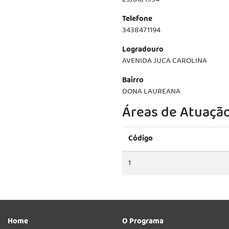
23/06/1994
Telefone
3438471194
Logradouro
AVENIDA JUCA CAROLINA
Bairro
DONA LAUREANA
Áreas de Atuaçã
Código
1
Home
O Programa