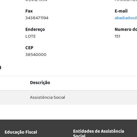
01/04/1994
MARCO AL
Fax
E-mail
3438471194
abadiados
Endereço
Numero do
LOTE
151
CEP
38540000
o
Descrição
Assistência Social
Entidades de Assistência
Educação Fiscal
Social