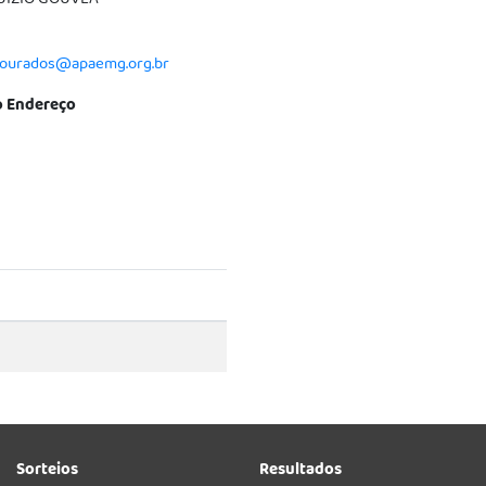
UIZIO GOUVEA
dourados@apaemg.org.br
 Endereço
Sorteios
Resultados