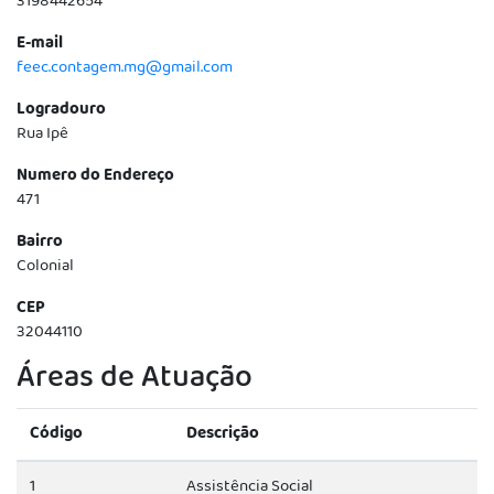
3198442654
E-mail
feec.contagem.mg@gmail.com
Logradouro
Rua Ipê
Numero do Endereço
471
Bairro
Colonial
CEP
32044110
Áreas de Atuação
Código
Descrição
1
Assistência Social