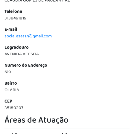
CLAUDIA GOMES DE PAULA VITAL
Telefone
3138491819
E-mail
social.asas17@gmail.com
Logradouro
AVENIDA ACESITA
Numero do Endereço
619
Bairro
OLARIA
CEP
35180207
Áreas de Atuação