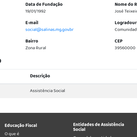
Data de Fundação
Nome do R
19/01/1992
José Teixei
E-mail
Logradour
social@salinas.mg.gov.br
Comunidade
Bairro
CEP
Zona Rural
39560000
o
Descrição
Assistência Social
Entidades de Assistência
Educação Fiscal
Social
O que é