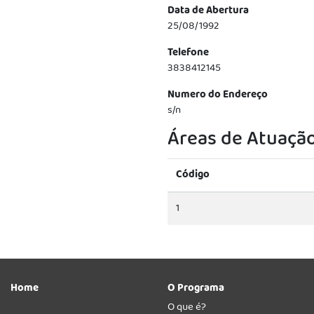
Data de Abertura
25/08/1992
Telefone
3838412145
Numero do Endereço
s/n
Áreas de Atuaçã
Código
1
Home
O Programa
O que é?