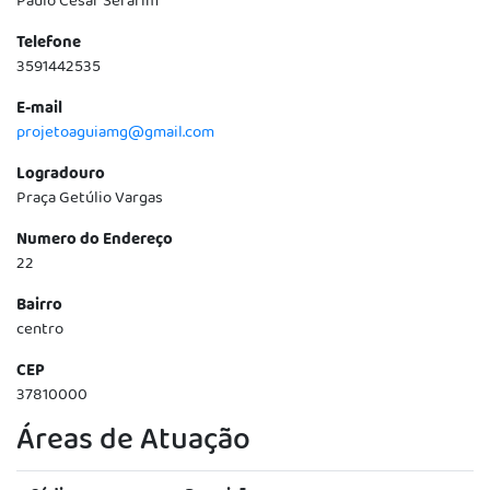
Paulo César Serafim
Telefone
3591442535
E-mail
projetoaguiamg@gmail.com
Logradouro
Praça Getúlio Vargas
Numero do Endereço
22
Bairro
centro
CEP
37810000
Áreas de Atuação