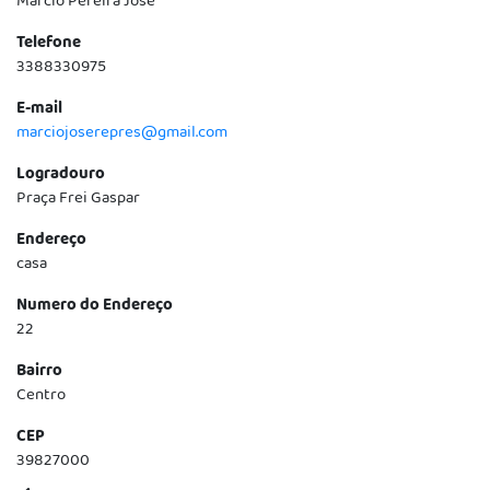
Márcio Pereira José
Telefone
3388330975
E-mail
marciojoserepres@gmail.com
Logradouro
Praça Frei Gaspar
Endereço
casa
Numero do Endereço
22
Bairro
Centro
CEP
39827000