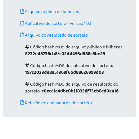
Arquivo público de bilhetes
Aplicativo de sorteio - versão 1.0.1
Arquivo do resultado de sorteio
Código hash MD5 do arquivo público e bilhetes:
5232e48736cb8fc0244493d588c8be25
Código hash MD5 do aplicativo de sorteio:
197c2023de8a51369f6bd88626999d03
Código hash MD5 do arquivo de resultado do
sorteio:
c0ecc1c4dbc0b118336f73eb8cd0ea16
Relação de ganhadores do sorteio