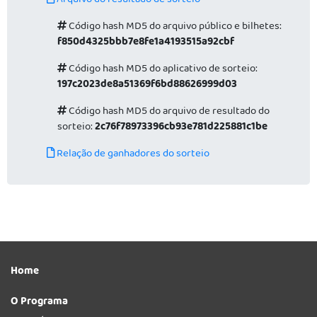
Arquivo do resultado de sorteio
Código hash MD5 do arquivo público e bilhetes:
f850d4325bbb7e8fe1a4193515a92cbf
Código hash MD5 do aplicativo de sorteio:
197c2023de8a51369f6bd88626999d03
Código hash MD5 do arquivo de resultado do
sorteio:
2c76f78973396cb93e781d225881c1be
Relação de ganhadores do sorteio
Home
O Programa