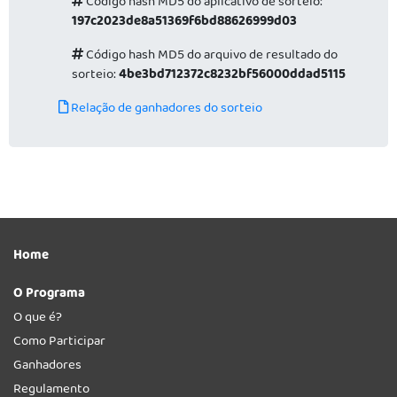
Código hash MD5 do aplicativo de sorteio:
197c2023de8a51369f6bd88626999d03
Código hash MD5 do arquivo de resultado do
sorteio:
4be3bd712372c8232bf56000ddad5115
Relação de ganhadores do sorteio
Home
O Programa
O que é?
Como Participar
Ganhadores
Regulamento