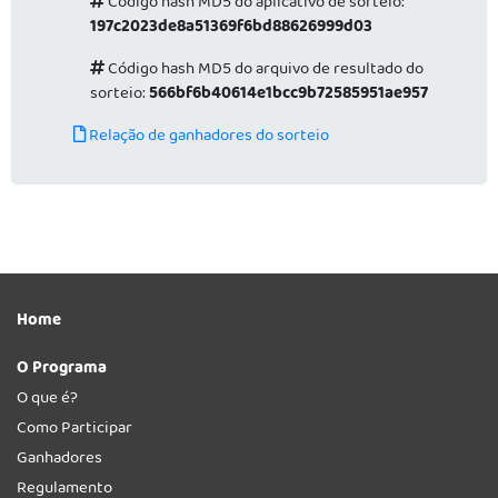
Código hash MD5 do aplicativo de sorteio:
197c2023de8a51369f6bd88626999d03
Código hash MD5 do arquivo de resultado do
sorteio:
566bf6b40614e1bcc9b72585951ae957
Relação de ganhadores do sorteio
Home
O Programa
O que é?
Como Participar
Ganhadores
Regulamento