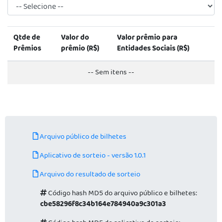
Qtde de
Valor do
Valor prêmio para
Prêmios
prêmio (R$)
Entidades Sociais (R$)
-- Sem itens --
Arquivo público de bilhetes
Aplicativo de sorteio - versão 1.0.1
Arquivo do resultado de sorteio
Código hash MD5 do arquivo público e bilhetes:
cbe58296f8c34b164e784940a9c301a3